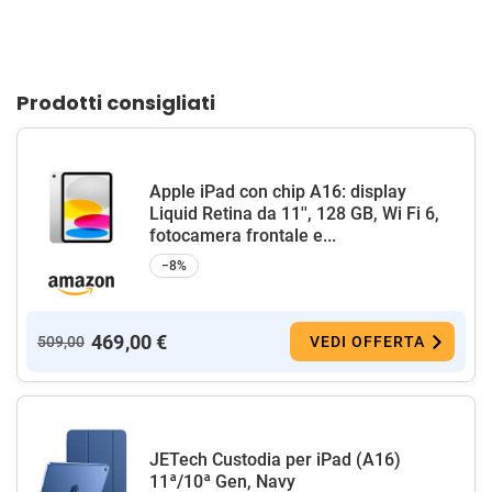
Prodotti consigliati
Apple iPad con chip A16: display
Liquid Retina da 11'', 128 GB, Wi Fi 6,
fotocamera frontale e...
−8%
469,00 €
509,00
VEDI OFFERTA
JETech Custodia per iPad (A16)
11ª/10ª Gen, Navy