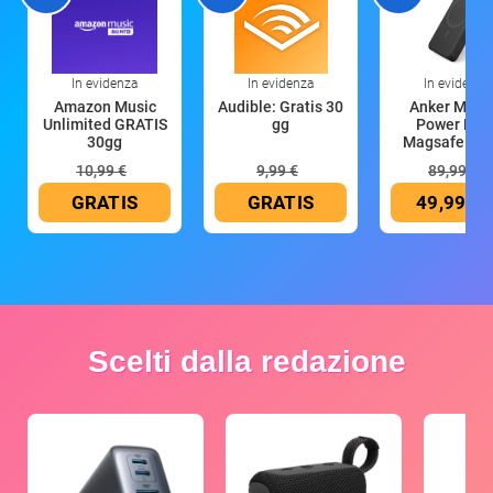
In evidenza
In evidenza
In evidenza
Amazon Music
Audible: Gratis 30
Anker Mag
Unlimited GRATIS
gg
Power Ban
30gg
Magsafe 10
mAh
10,99 €
9,99 €
89,99 €
GRATIS
GRATIS
49,99 €
Scelti dalla redazione