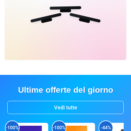
Ultime offerte del giorno
Vedi tutte
-100%
-100%
-44%