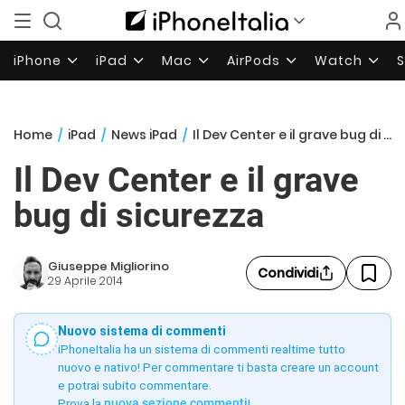
iPhone
iPad
Mac
AirPods
Watch
Home
/
iPad
/
News iPad
/
Il Dev Center e il grave bug di sicurezza
Il Dev Center e il grave
bug di sicurezza
Giuseppe Migliorino
Condividi
29 Aprile 2014
Nuovo sistema di commenti
iPhoneItalia ha un sistema di commenti realtime tutto
nuovo e nativo! Per commentare ti basta creare un account
e potrai subito commentare.
Prova la
nuova sezione commenti
!