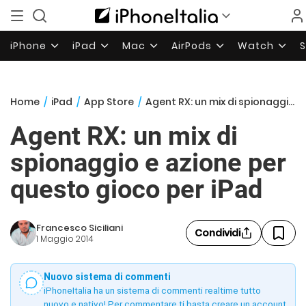
iPhone
iPad
Mac
AirPods
Watch
Home
/
iPad
/
App Store
/
Agent RX: un mix di spionaggio e azione per questo gioco per iPad
Agent RX: un mix di
spionaggio e azione per
questo gioco per iPad
Francesco Siciliani
Condividi
1 Maggio 2014
Nuovo sistema di commenti
iPhoneItalia ha un sistema di commenti realtime tutto
nuovo e nativo! Per commentare ti basta creare un account