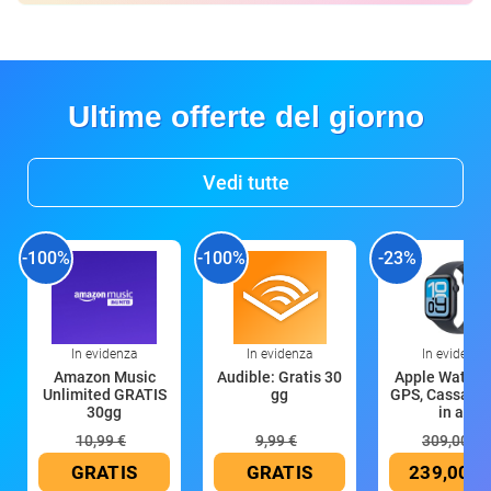
Ultime offerte del giorno
Vedi tutte
-100%
-100%
-23%
In evidenza
In evidenza
In evidenza
Amazon Music
Audible: Gratis 30
Apple Watch 
Unlimited GRATIS
gg
GPS, Cassa 4
30gg
in all
10,99 €
9,99 €
309,00 €
GRATIS
GRATIS
239,00 €