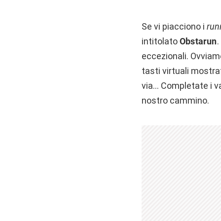
Se vi piacciono i
run
intitolato
Obstarun
.
eccezionali. Ovviame
tasti virtuali mostr
via… Completate i var
nostro cammino.