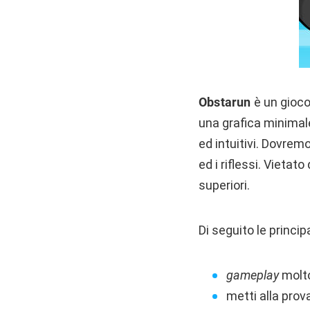
Obstarun
è un gioco
una grafica minimale
ed intuitivi. Dovremo
ed i riflessi. Vietat
superiori.
Di seguito le princip
gameplay
molto
metti alla prova