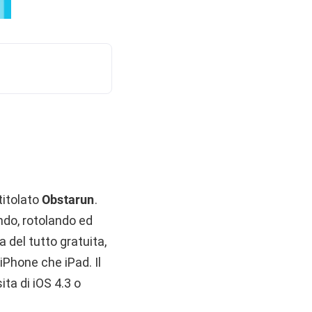
titolato
Obstarun
.
ando, rotolando ed
a del tutto gratuita,
iPhone che iPad. Il
ita di iOS 4.3 o