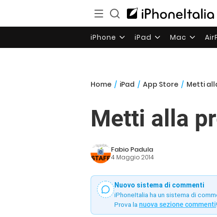
iPhone
iPad
Mac
Ai
Home
/
iPad
/
App Store
/
Metti all
Metti alla p
Fabio Padula
4 Maggio 2014
Nuovo sistema di commenti
iPhoneItalia ha un sistema di comm
Prova la
nuova sezione commenti