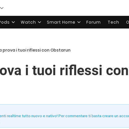
rPods
Watch
Smart Home
Forum
Tech
O
a prova i tuoi riflessi con Obstarun
rova i tuoi riflessi c
enti realtime tutto nuovo e nativo! Per commentare ti basta creare un acco
!