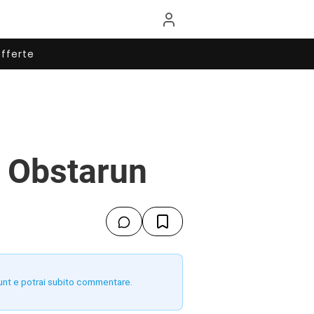
fferte
on Obstarun
unt e potrai subito commentare.