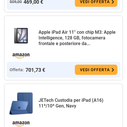
469,00 €
509,00
VEDI OFFERTA
Apple iPad Air 11'' con chip M3: Apple
Intelligence, 128 GB, fotocamera
frontale e posteriore da...
701,73 €
Offerta:
VEDI OFFERTA
JETech Custodia per iPad (A16)
11ª/10ª Gen, Navy