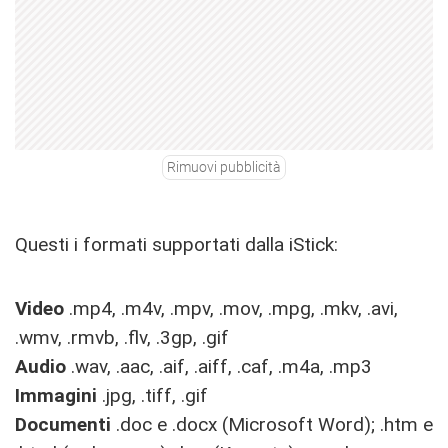
Rimuovi pubblicità
Questi i formati supportati dalla iStick:
Video
.mp4, .m4v, .mpv, .mov, .mpg, .mkv, .avi,
.wmv, .rmvb, .flv, .3gp, .gif
Audio
.wav, .aac, .aif, .aiff, .caf, .m4a, .mp3
Immagini
.jpg, .tiff, .gif
Documenti
.doc e .docx (Microsoft Word); .htm e