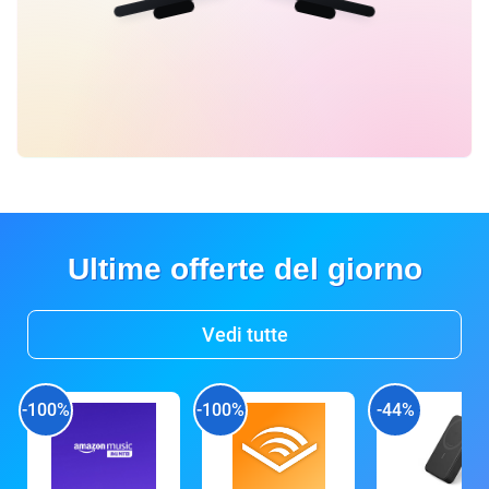
Ultime offerte del giorno
Vedi tutte
-100%
-100%
-44%