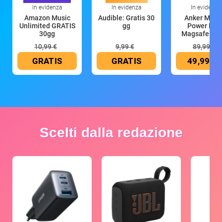
In evidenza
In evidenza
In evidenza
Amazon Music
Audible: Gratis 30
Anker Mag
Unlimited GRATIS
gg
Power Ban
30gg
Magsafe 10
mAh
10,99 €
9,99 €
89,99 €
GRATIS
GRATIS
49,99 €
Scelti dalla redazione