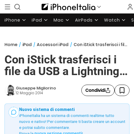
iPhone
iPad
Mac
AirPods
Watch
Home
/
iPad
/
Accessori iPad
/
Con iStick trasferisci i file da USB a Lightning…
Con iStick trasferisci i
file da USB a Lightning…
Giuseppe Migliorino
Condividi
12 Maggio 2014
Nuovo sistema di commenti
iPhoneItalia ha un sistema di commenti realtime tutto
nuovo e nativo! Per commentare ti basta creare un account
e potrai subito commentare.
Prova la
nuova sezione commenti
!