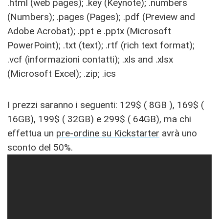
.html (web pages); .key (Keynote); .numbers
(Numbers); .pages (Pages); .pdf (Preview and
Adobe Acrobat); .ppt e .pptx (Microsoft
PowerPoint); .txt (text); .rtf (rich text format);
.vcf (informazioni contatti); .xls and .xlsx
(Microsoft Excel); .zip; .ics
I prezzi saranno i seguenti: 129$ ( 8GB ), 169$ (
16GB), 199$ ( 32GB) e 299$ ( 64GB), ma chi
effettua un
pre-ordine su Kickstarter
avrà uno
sconto del 50%.