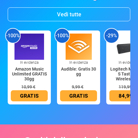
Vedi tutte
-100%
-100%
-29%
In evidenza
In evidenza
In evidenza
Amazon Music
Audible: Gratis 30
Logitech MX 
Unlimited GRATIS
gg
S Tastiera
30gg
Wireless (G
10,99 €
9,99 €
119,99 €
GRATIS
GRATIS
84,99 €