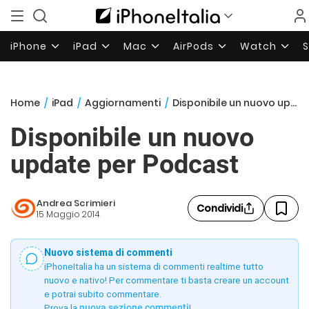
iPhone
iPad
Mac
AirPods
Watch
Home
/
iPad
/
Aggiornamenti
/
Disponibile un nuovo update per Podcast
Disponibile un nuovo
update per Podcast
Andrea Scrimieri
Condividi
15 Maggio 2014
Nuovo sistema di commenti
iPhoneItalia ha un sistema di commenti realtime tutto
nuovo e nativo! Per commentare ti basta creare un account
e potrai subito commentare.
Prova la
nuova sezione commenti
!