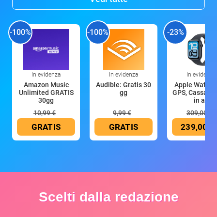
-100%
-100%
-23%
In evidenza
In evidenza
In evidenza
Amazon Music
Audible: Gratis 30
Apple Watch 
Unlimited GRATIS
gg
GPS, Cassa 4
30gg
in all
10,99 €
9,99 €
309,00 €
GRATIS
GRATIS
239,00 €
Scelti dalla redazione