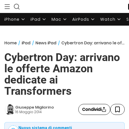
iPhone
iPad
Mac
AirPods
Watch
Home
/
iPad
/
News iPad
/
Cybertron Day: arrivano le offerte Amazon dedicate ai Transformers
Cybertron Day: arrivano
le offerte Amazon
dedicate ai
Transformers
Giuseppe Migliorino
Condividi
16 Maggio 2014
Nuovo sistema di commenti