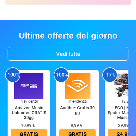
Ultime offerte del giorno
Vedi tutte
-100%
-100%
-17%
In evidenza
In evidenza
12:29
Amazon Music
Audible: Gratis 30
LEGO | Marv
Unlimited GRATIS
gg
Spider-Man Co
30gg
Muscle C
10,99 €
9,99 €
29,99 €
GRATIS
GRATIS
24,99 €