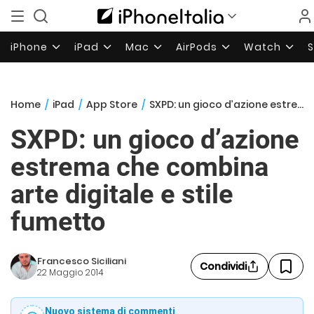
iPhone
iPad
Mac
AirPods
Watch
Home
/
iPad
/
App Store
/
SXPD: un gioco d’azione estrema che combina arte digitale e stile fumetto
SXPD: un gioco d’azione
estrema che combina
arte digitale e stile
fumetto
Francesco Siciliani
Condividi
22 Maggio 2014
Nuovo sistema di commenti