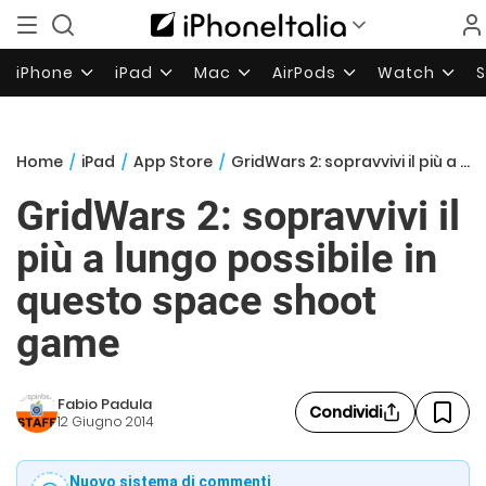
iPhone
iPad
Mac
AirPods
Watch
Home
/
iPad
/
App Store
/
GridWars 2: sopravvivi il più a lungo possibile in questo space shoot game
GridWars 2: sopravvivi il
più a lungo possibile in
questo space shoot
game
Fabio Padula
Condividi
12 Giugno 2014
Nuovo sistema di commenti