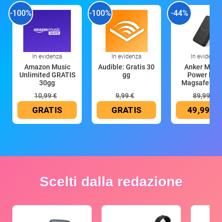
-100%
-100%
-44%
In evidenza
In evidenza
In evidenza
Amazon Music
Audible: Gratis 30
Anker Mag
Unlimited GRATIS
gg
Power Ban
30gg
Magsafe 10
mAh
10,99 €
9,99 €
89,99 €
GRATIS
GRATIS
49,99 €
Scelti dalla redazione