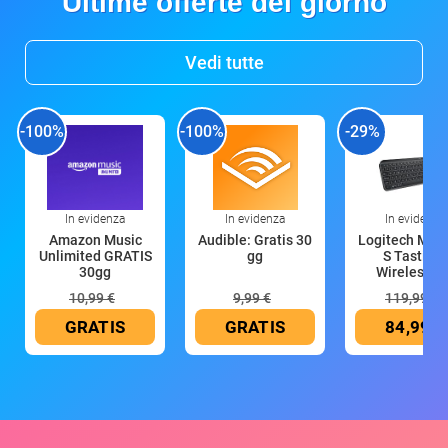
Ultime offerte del giorno
Vedi tutte
-100%
-100%
-29%
In evidenza
In evidenza
In evidenza
Amazon Music
Audible: Gratis 30
Logitech MX 
Unlimited GRATIS
gg
S Tastiera
30gg
Wireless (G
10,99 €
9,99 €
119,99 €
GRATIS
GRATIS
84,99 €