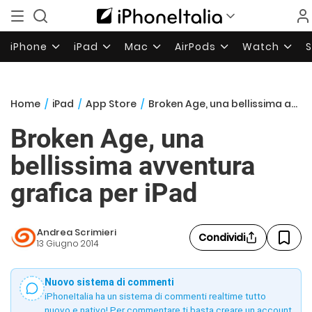
iPhone
iPad
Mac
AirPods
Watch
Home
/
iPad
/
App Store
/
Broken Age, una bellissima avventura grafica per iPad
Broken Age, una
bellissima avventura
grafica per iPad
Andrea Scrimieri
Condividi
13 Giugno 2014
Nuovo sistema di commenti
iPhoneItalia ha un sistema di commenti realtime tutto
nuovo e nativo! Per commentare ti basta creare un account