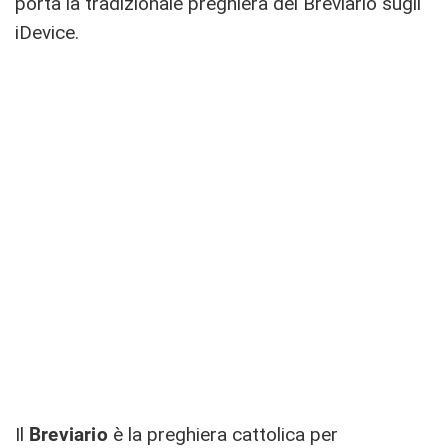
porta la tradizionale preghiera del Breviario sugli
iDevice.
Il
Breviario
è la preghiera cattolica per