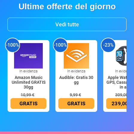
Ultime offerte del giorno
Vedi tutte
-100%
-100%
-23%
In evidenza
In evidenza
In evidenza
Amazon Music
Audible: Gratis 30
Apple Watch 
Unlimited GRATIS
gg
GPS, Cassa 4
30gg
in all
10,99 €
9,99 €
309,00 €
GRATIS
GRATIS
239,00 €