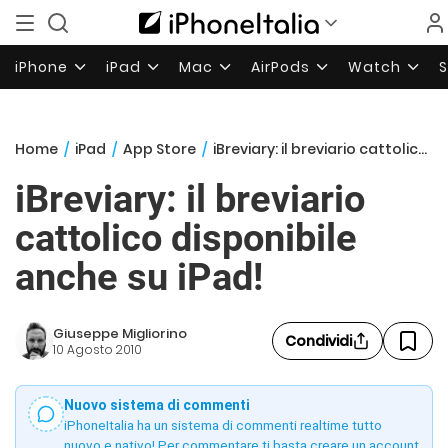
iPhone
iPad
Mac
AirPods
Watch
Home
/
iPad
/
App Store
/
iBreviary: il breviario cattolico disponibile anche su iPad!
iBreviary: il breviario
cattolico disponibile
anche su iPad!
Giuseppe Migliorino
Condividi
10 Agosto 2010
Nuovo sistema di commenti
iPhoneItalia ha un sistema di commenti realtime tutto
nuovo e nativo! Per commentare ti basta creare un account