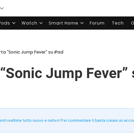
rPods
Watch
Smart Home
Forum
Tech
O
ta “Sonic Jump Fever” su iPad
“Sonic Jump Fever” 
enti realtime tutto nuovo e nativo! Per commentare ti basta creare un acco
!