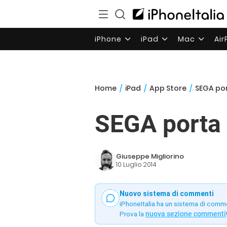
iPhone
iPad
Mac
Ai
Home
/
iPad
/
App Store
/
SEGA por
SEGA porta 
Giuseppe Migliorino
10 Luglio 2014
Nuovo sistema di commenti
iPhoneItalia ha un sistema di comm
Prova la
nuova sezione commenti