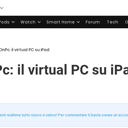
rPods
Watch
Smart Home
Forum
Tech
O
Pc: il virtual PC su iPad
: il virtual PC su iP
enti realtime tutto nuovo e nativo! Per commentare ti basta creare un acco
!