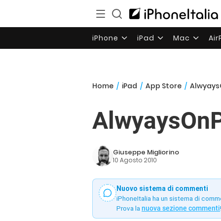
iPhone
iPad
Mac
Ai
Home
/
iPad
/
App Store
/
AlwyaysOn
AlwyaysOnPc
Giuseppe Migliorino
10 Agosto 2010
Nuovo sistema di commenti
iPhoneItalia ha un sistema di comm
Prova la
nuova sezione commenti