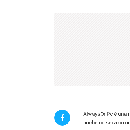
AlwaysOnPc è una nu
anche un servizio on