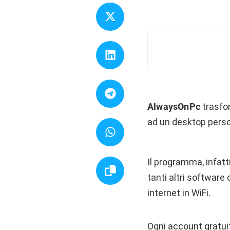
AlwaysOnPc
trasfor
ad un desktop perso
Il programma, infatti
tanti altri softwar
internet in WiFi.
Ogni
account
gratui