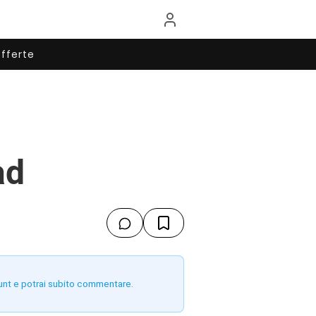
fferte
ad
unt e potrai subito commentare.