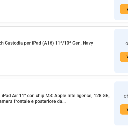
h Custodia per iPad (A16) 11ª/10ª Gen, Navy
O
 iPad Air 11'' con chip M3: Apple Intelligence, 128 GB,
Of
amera frontale e posteriore da...