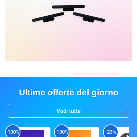
Ultime offerte del giorno
Vedi tutte
-100%
-100%
-23%