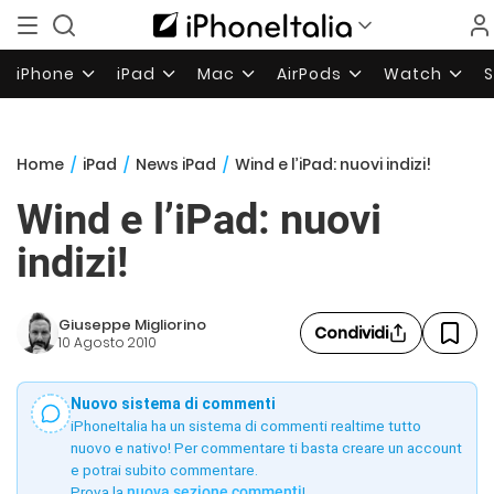
iPhone
iPad
Mac
AirPods
Watch
Home
/
iPad
/
News iPad
/
Wind e l’iPad: nuovi indizi!
Wind e l’iPad: nuovi
indizi!
Giuseppe Migliorino
Condividi
10 Agosto 2010
Nuovo sistema di commenti
iPhoneItalia ha un sistema di commenti realtime tutto
nuovo e nativo! Per commentare ti basta creare un account
e potrai subito commentare.
Prova la
nuova sezione commenti
!