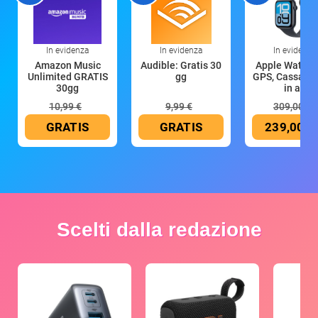
In evidenza
In evidenza
In evidenza
Amazon Music
Audible: Gratis 30
Apple Watch 
Unlimited GRATIS
gg
GPS, Cassa 4
30gg
in all
10,99 €
9,99 €
309,00 €
GRATIS
GRATIS
239,00 €
Scelti dalla redazione