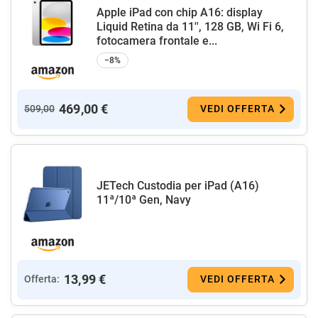
Apple iPad con chip A16: display
Liquid Retina da 11'', 128 GB, Wi Fi 6,
fotocamera frontale e...
−8%
469,00 €
509,00
VEDI OFFERTA
JETech Custodia per iPad (A16)
11ª/10ª Gen, Navy
13,99 €
Offerta:
VEDI OFFERTA