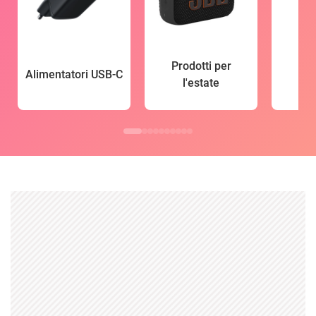
Prodotti per
Alimentatori USB-C
l'estate