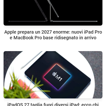
Apple prepara un 2027 enorme: nuovi iPad Pro
e MacBook Pro base ridisegnato in arrivo
iPadOS 27 taglia fuori diversi iPad: ecco chi