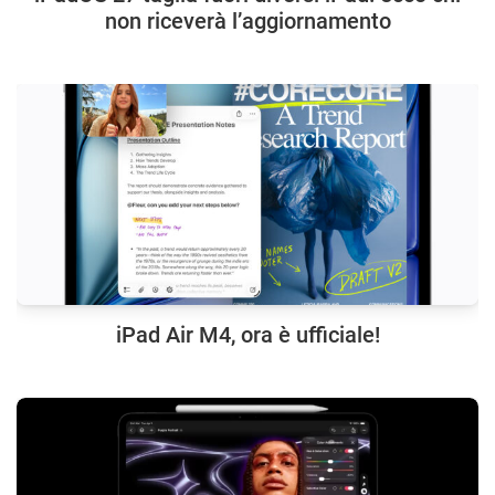
non riceverà l’aggiornamento
iPad Air M4, ora è ufficiale!