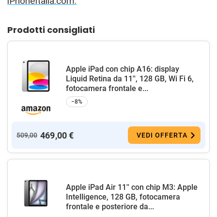
iPhoneItalia.com.
Prodotti consigliati
Apple iPad con chip A16: display
Liquid Retina da 11'', 128 GB, Wi Fi 6,
fotocamera frontale e...
−8%
469,00 €
509,00
VEDI OFFERTA
Apple iPad Air 11'' con chip M3: Apple
Intelligence, 128 GB, fotocamera
frontale e posteriore da...