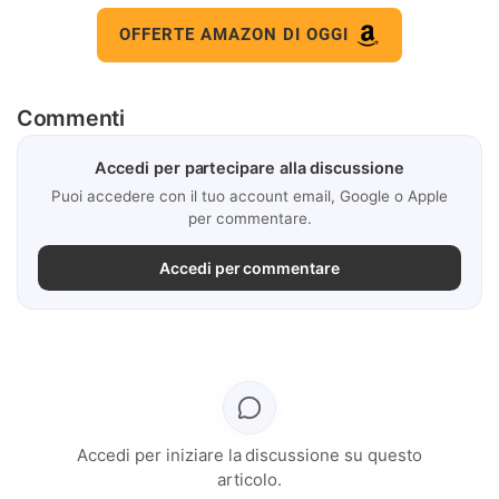
OFFERTE AMAZON DI OGGI
Commenti
Accedi per partecipare alla discussione
Puoi accedere con il tuo account email, Google o Apple
per commentare.
Accedi per commentare
Accedi per iniziare la discussione su questo
articolo.