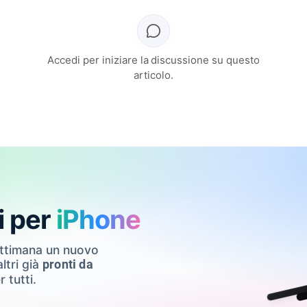
Accedi per iniziare la discussione su questo
articolo.
i per
iPhone
ettimana un nuovo
ltri già
pronti da
r tutti.