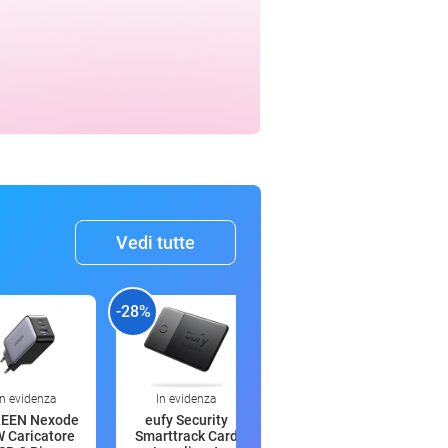
Vedi tutte
-28%
-44%
-
In evidenza
In evidenza
In evidenza
EEN Nexode
eufy Security
Anker MagGo
 Caricatore
Smarttrack Card
Power Bank