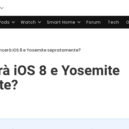
rPods
Watch
Smart Home
Forum
Tech
O
ncerà iOS 8 e Yosemite sepratamente?
rà iOS 8 e Yosemite
te?