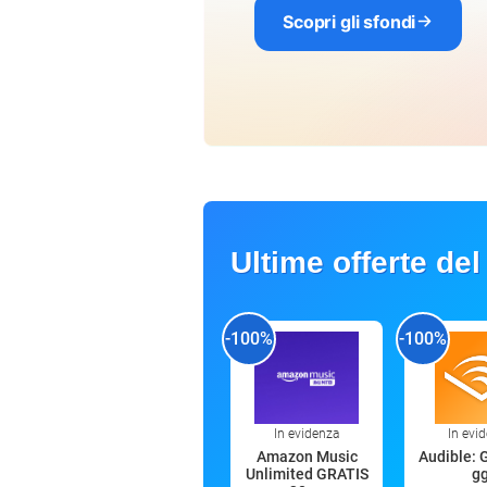
Scopri gli sfondi
Ultime offerte del
-100%
-100%
In evidenza
In evi
Amazon Music
Audible: 
Unlimited GRATIS
g