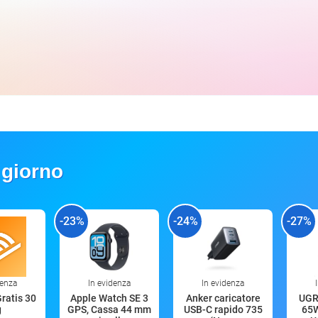
 giorno
-23%
-24%
-27%
denza
In evidenza
In evidenza
Gratis 30
Apple Watch SE 3
Anker caricatore
UGR
g
GPS, Cassa 44 mm
USB-C rapido 735
65W