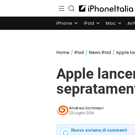
iPhone
iPad
Mac
Ai
Home
/
iPad
/
News iPad
/
Apple la
Apple lance
sepratamen
Andrea Scrimieri
23 Luglio 2014
Nuovo sistema di commenti