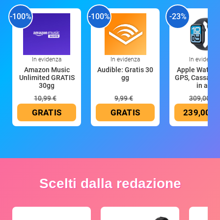
-100%
-100%
-23%
In evidenza
In evidenza
In evidenza
Amazon Music
Audible: Gratis 30
Apple Watch 
Unlimited GRATIS
gg
GPS, Cassa 4
30gg
in all
10,99 €
9,99 €
309,00 €
GRATIS
GRATIS
239,00 €
Scelti dalla redazione