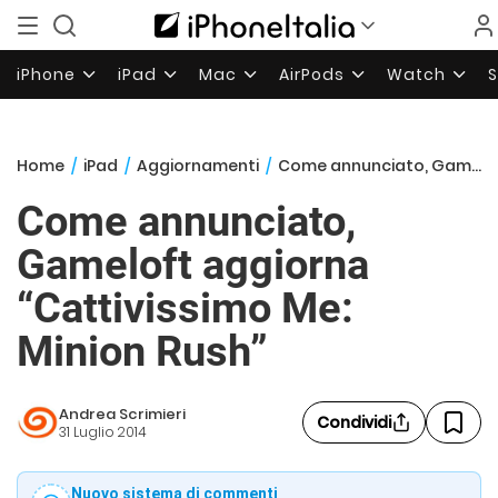
iPhone
iPad
Mac
AirPods
Watch
Home
/
iPad
/
Aggiornamenti
/
Come annunciato, Gameloft aggiorna “Cattivissimo Me: Minion Rush”
Come annunciato,
Gameloft aggiorna
“Cattivissimo Me:
Minion Rush”
Andrea Scrimieri
Condividi
31 Luglio 2014
Nuovo sistema di commenti