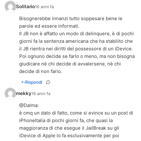
Solitario
16 anni fa
Bisognerebbe innanzi tutto soppesare bene le
parole ed essere informati.
Il JB non è affatto un modo di delinquere, è di pochi
giorni fa la sentenza americana che ha stabilito che
il JB rientra nei diritti del possessore di un iDevice.
Poi ognuno decide se farlo o meno, ma non bisogna
giudicare nè chi decide di avvalersene, nè chi
decide di non farlo.
Rispondi
mekky
16 anni fa
@
Dalma
:
è cmq un dato di fatto, come si evince su un post di
iPhoneItalia di pochi giorni fa, che quasi la
maggioranza di che esegue il JailBreak su gli
iDevice di Apple lo fa esclusivamente per poi