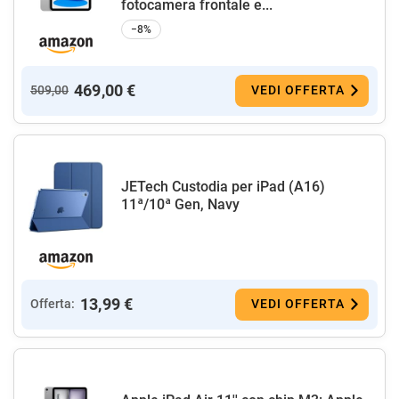
fotocamera frontale e...
−8%
469,00 €
509,00
VEDI OFFERTA
JETech Custodia per iPad (A16)
11ª/10ª Gen, Navy
13,99 €
Offerta:
VEDI OFFERTA