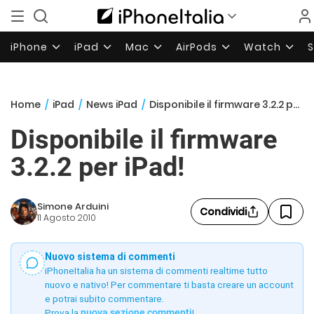
iPhone
iPad
Mac
AirPods
Watch
Home
/
iPad
/
News iPad
/
Disponibile il firmware 3.2.2 per iPad!
Disponibile il firmware
3.2.2 per iPad!
Simone Arduini
Condividi
11 Agosto 2010
Nuovo sistema di commenti
iPhoneItalia ha un sistema di commenti realtime tutto
nuovo e nativo! Per commentare ti basta creare un account
e potrai subito commentare.
Prova la
nuova sezione commenti
!