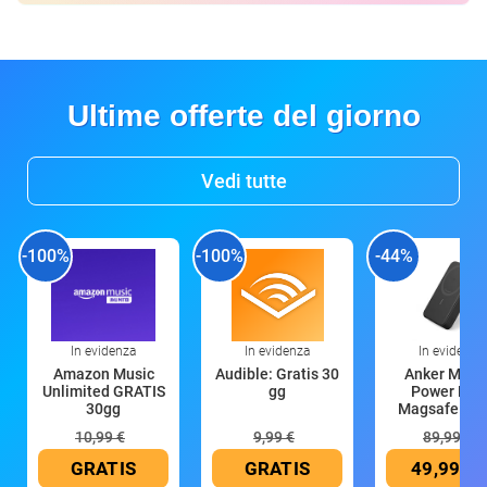
Ultime offerte del giorno
Vedi tutte
-100%
-100%
-44%
In evidenza
In evidenza
In evidenza
Amazon Music
Audible: Gratis 30
Anker Mag
Unlimited GRATIS
gg
Power Ban
30gg
Magsafe 10
mAh
10,99 €
9,99 €
89,99 €
GRATIS
GRATIS
49,99 €