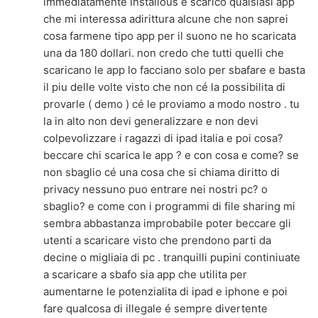
immediatamente installous e scarico qualsiasi app
che mi interessa adirittura alcune che non saprei
cosa farmene tipo app per il suono ne ho scaricata
una da 180 dollari. non credo che tutti quelli che
scaricano le app lo facciano solo per sbafare e basta
il piu delle volte visto che non cé la possibilita di
provarle ( demo ) cé le proviamo a modo nostro . tu
la in alto non devi generalizzare e non devi
colpevolizzare i ragazzi di ipad italia e poi cosa?
beccare chi scarica le app ? e con cosa e come? se
non sbaglio cé una cosa che si chiama diritto di
privacy nessuno puo entrare nei nostri pc? o
sbaglio? e come con i programmi di file sharing mi
sembra abbastanza improbabile poter beccare gli
utenti a scaricare visto che prendono parti da
decine o migliaia di pc . tranquilli pupini continiuate
a scaricare a sbafo sia app che utilita per
aumentarne le potenzialita di ipad e iphone e poi
fare qualcosa di illegale é sempre divertente