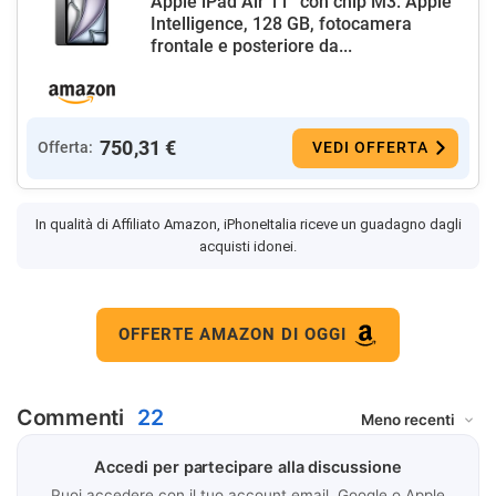
Apple iPad Air 11'' con chip M3: Apple
Intelligence, 128 GB, fotocamera
frontale e posteriore da...
750,31 €
Offerta:
VEDI OFFERTA
In qualità di Affiliato Amazon, iPhoneItalia riceve un guadagno dagli
acquisti idonei.
OFFERTE AMAZON DI OGGI
Commenti
22
Accedi per partecipare alla discussione
Puoi accedere con il tuo account email, Google o Apple