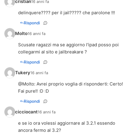
cristian
16 anni fa
delinquere???? per il jail????? che parolone !!!
Rispondi
Molto
16 anni fa
Scusate ragazzi ma se aggiorno l'ipad posso poi
collegarmi al sito e jailbreakare ?
Rispondi
Tukery
16 anni fa
@
Molto
: Avrei proprio voglia di risponderti: Certo!
Fai pure!! :D :D
Rispondi
cicciocant
16 anni fa
e se io ora volessi aggiornare al 3.2.1 essendo
ancora fermo al 3.2?