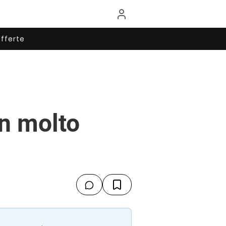
fferte
n molto