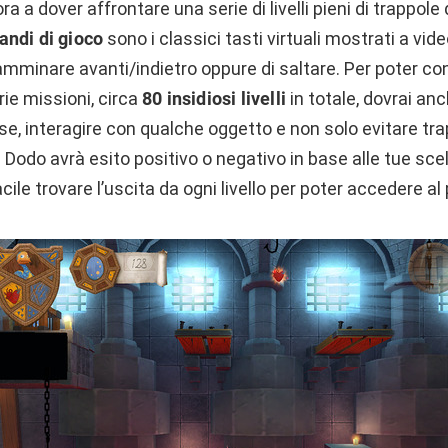
 ora a dover affrontare una serie di livelli pieni di trappol
ndi di gioco
sono i classici tasti virtuali mostrati a v
amminare avanti/indietro oppure di saltare. Per poter co
ie missioni, circa
80 insidiosi livelli
in totale, dovrai an
se, interagire con qualche oggetto e non solo evitare tra
Dodo avrà esito positivo o negativo in base alle tue scelt
cile trovare l’uscita da ogni livello per poter accedere a