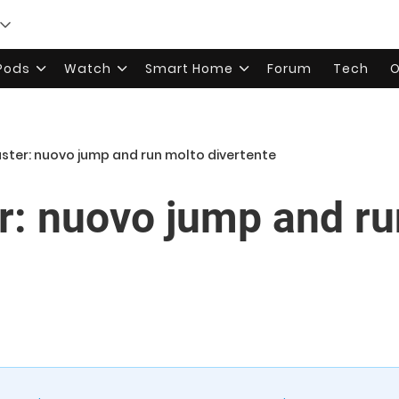
rPods
Watch
Smart Home
Forum
Tech
O
ter: nuovo jump and run molto divertente
: nuovo jump and ru