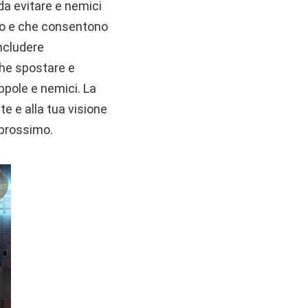
e da evitare e nemici
ideo e che consentono
ncludere
che spostare e
ppole e nemici. La
e e alla tua visione
l prossimo.