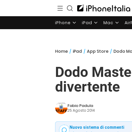
iPhone
iPad
Mac
Ai
Home
/
iPad
/
App Store
/
Dodo Mas
Dodo Master
divertente
Fabio Padula
25 Agosto 2014
Nuovo sistema di commenti