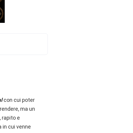
al
con cui poter
pprendere, ma un
 rapito e
a in cui venne