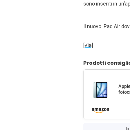
sono inseriti in un’a
Il nuovo iPad Air do
[√ia]
Prodotti consigli
Apple
fotoc
In