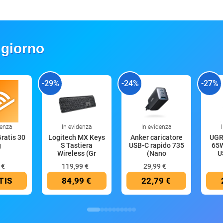
 giorno
-29%
-24%
-27%
denza
In evidenza
In evidenza
Gratis 30
Logitech MX Keys
Anker caricatore
UGR
g
S Tastiera
USB-C rapido 735
65W
Wireless (Gr
(Nano
U
 €
119,99 €
29,99 €
TIS
84,99 €
22,79 €