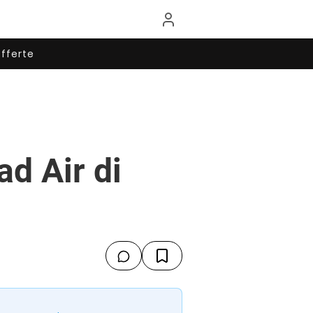
fferte
d Air di