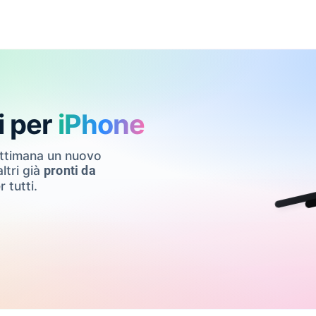
i per
iPhone
ettimana un nuovo
ltri già
pronti da
r tutti.