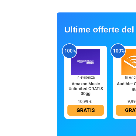
Ultime offerte del
-100%
-100%
In evidenza
In evi
Amazon Music
Audible: 
Unlimited GRATIS
g
30gg
10,99 €
9,99
GRATIS
GRA