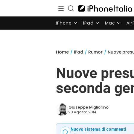
iPhone
iPad
Mac
Ai
Home
/
iPad
/
Rumor
/
Nuove presu
Nuove presu
seconda ge
Giuseppe Migliorino
28 Agosto 2014
Nuovo sistema di commenti