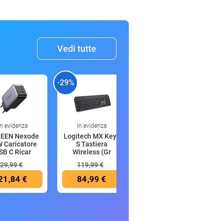
Vedi tutte
-29%
-20%
-
In evidenza
In evidenza
5:15
EEN Nexode
Logitech MX Keys
JACK & JONES
 Caricatore
S Tastiera
Jornorrebro Stripe
SB C Ricar
Wireless (Gr
Tee SS C
29,99 €
119,99 €
19,99 €
21,84 €
84,99 €
16,04 €