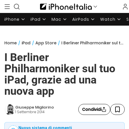
iPhone
iPad
Mac
AirPods
Watch
Home
/
iPad
/
App Store
/
I Berliner Philharmoniker sul tuo iPad, grazie ad una nuova app
I Berliner
Philharmoniker sul tuo
iPad, grazie ad una
nuova app
Giuseppe Migliorino
Condividi
1 Settembre 2014
Nuovo sistema di commenti