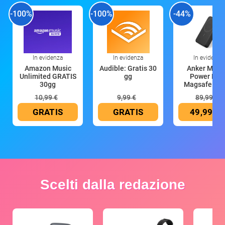
-100%
-100%
-44%
In evidenza
In evidenza
In evidenza
Amazon Music
Audible: Gratis 30
Anker Mag
Unlimited GRATIS
gg
Power Ban
30gg
Magsafe 10
mAh
10,99 €
9,99 €
89,99 €
GRATIS
GRATIS
49,99 €
Scelti dalla redazione