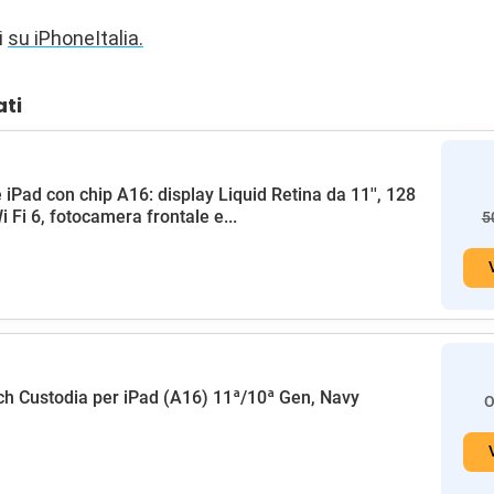
i
su iPhoneItalia.
ati
 iPad con chip A16: display Liquid Retina da 11'', 128
i Fi 6, fotocamera frontale e...
5
h Custodia per iPad (A16) 11ª/10ª Gen, Navy
O