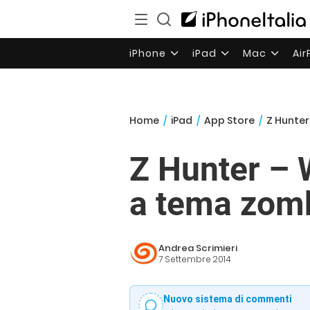
iPhone
iPad
Mac
Ai
Home
/
iPad
/
App Store
/
Z Hunter
Z Hunter – 
a tema zom
Andrea Scrimieri
7 Settembre 2014
Nuovo sistema di commenti