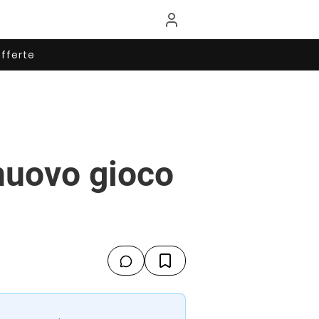
fferte
nuovo gioco