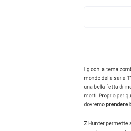
I giochi a tema zomb
mondo delle serie T
una bella fetta di m
morti. Proprio per q
dovremo
prendere b
Z Hunter permette al