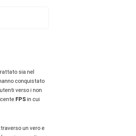
rattato sia nel
 hanno conquistato
utenti verso i non
incente
FPS
in cui
.
ttraverso un vero e