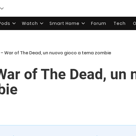
rPods
Watch
Smart Home
Forum
Tech
O
 – War of The Dead, un nuovo gioco a tema zombie
War of The Dead, un 
bie