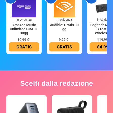
In evidenza
In evidenza
In evidenza
Amazon Music
Audible: Gratis 30
Logitech MX 
Unlimited GRATIS
gg
S Tastiera
30gg
Wireless (G
10,99 €
9,99 €
119,99 €
GRATIS
GRATIS
84,99 €
Scelti dalla redazione