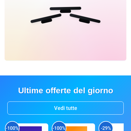
Ultime offerte del giorno
Vedi tutte
-100%
-100%
-29%