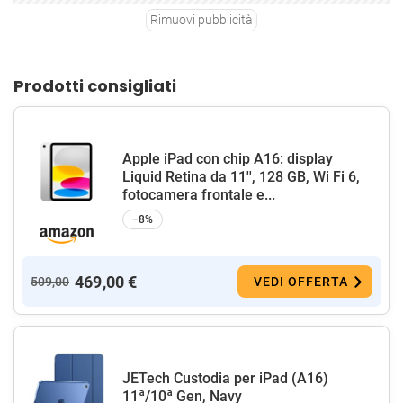
Rimuovi pubblicità
Prodotti consigliati
Apple iPad con chip A16: display
Liquid Retina da 11'', 128 GB, Wi Fi 6,
fotocamera frontale e...
−8%
469,00 €
509,00
VEDI OFFERTA
JETech Custodia per iPad (A16)
11ª/10ª Gen, Navy