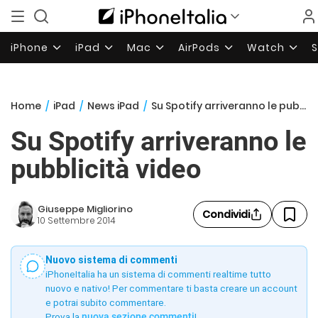
iPhone
iPad
Mac
AirPods
Watch
Home
/
iPad
/
News iPad
/
Su Spotify arriveranno le pubblicità video
Su Spotify arriveranno le
pubblicità video
Giuseppe Migliorino
Condividi
10 Settembre 2014
Nuovo sistema di commenti
iPhoneItalia ha un sistema di commenti realtime tutto
nuovo e nativo! Per commentare ti basta creare un account
e potrai subito commentare.
Prova la
nuova sezione commenti
!