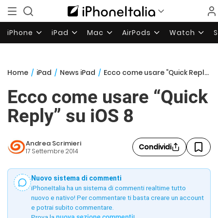
iPhone
iPad
Mac
AirPods
Watch
Home
/
iPad
/
News iPad
/
Ecco come usare “Quick Reply” su iOS 8
Ecco come usare “Quick
Reply” su iOS 8
Andrea Scrimieri
Condividi
17 Settembre 2014
Nuovo sistema di commenti
iPhoneItalia ha un sistema di commenti realtime tutto
nuovo e nativo! Per commentare ti basta creare un account
e potrai subito commentare.
Prova la
nuova sezione commenti
!