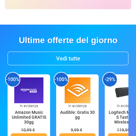
Ultime offerte del giorno
Vedi tutte
-100%
-100%
-29%
In evidenza
In evidenza
In evidenza
Amazon Music
Audible: Gratis 30
Logitech MX 
Unlimited GRATIS
gg
S Tastiera
30gg
Wireless (G
10,99 €
9,99 €
119,99 €