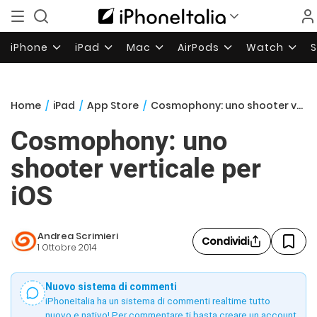
iPhone
iPad
Mac
AirPods
Watch
Home
/
iPad
/
App Store
/
Cosmophony: uno shooter verticale per iOS
Cosmophony: uno
shooter verticale per
iOS
Andrea Scrimieri
Condividi
1 Ottobre 2014
Nuovo sistema di commenti
iPhoneItalia ha un sistema di commenti realtime tutto
nuovo e nativo! Per commentare ti basta creare un account