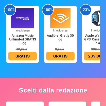
-100%
-100%
-23%
In evidenza
In evidenza
In evidenza
Amazon Music
Audible: Gratis 30
Apple Watch 
Unlimited GRATIS
gg
GPS, Cassa 4
30gg
in all
10,99 €
9,99 €
309,00 €
GRATIS
GRATIS
239,00 €
Scelti dalla redazione