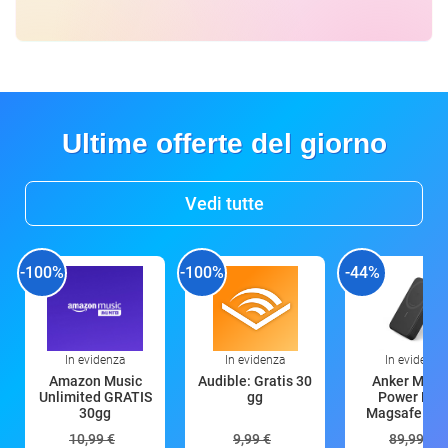
Ultime offerte del giorno
Vedi tutte
-100%
-100%
-44%
In evidenza
In evidenza
In evidenza
Amazon Music
Audible: Gratis 30
Anker Mag
Unlimited GRATIS
gg
Power Ban
30gg
Magsafe 10
mAh
10,99 €
9,99 €
89,99 €