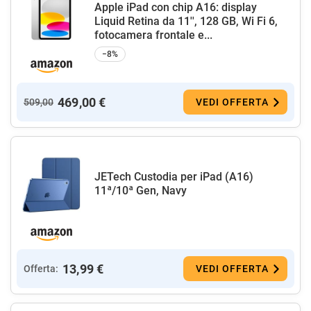
Apple iPad con chip A16: display
Liquid Retina da 11'', 128 GB, Wi Fi 6,
fotocamera frontale e...
−8%
469,00 €
509,00
VEDI OFFERTA
JETech Custodia per iPad (A16)
11ª/10ª Gen, Navy
13,99 €
Offerta:
VEDI OFFERTA