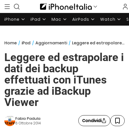
iPhone
iPad
Mac
AirPods
Watch
Home
/
iPad
/
Aggiornamenti
/
Leggere ed estrapolare i dati dei backup effettuati con iTunes grazie ad iBackup Viewer
Leggere ed estrapolare i
dati dei backup
effettuati con iTunes
grazie ad iBackup
Viewer
Fabio Padula
Condividi
6 Ottobre 2014