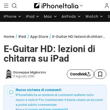
iPhone
iPad
Mac
AirPods
Watch
Home
/
iPad
/
App Store
/
E-Guitar HD: lezioni di chitarra su iPad
E-Guitar HD: lezioni di
chitarra su iPad
Giuseppe Migliorino
Condividi
17 Agosto 2010
Nuovo sistema di commenti
iPhoneItalia ha un sistema di commenti realtime tutto
nuovo e nativo! Per commentare ti basta creare un account
e potrai subito commentare.
Prova la
nuova sezione commenti
!