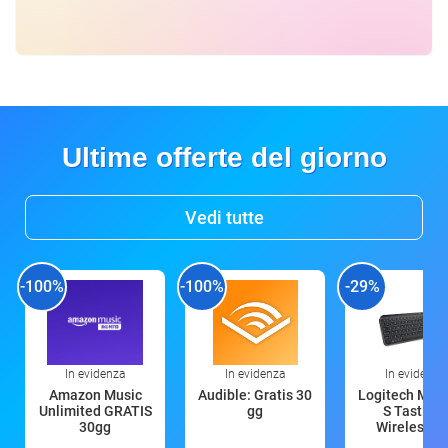
Ultime offerte del giorno
Vedi tutte
-100%
-100%
-29%
In evidenza
In evidenza
In evidenza
Amazon Music
Audible: Gratis 30
Logitech MX 
Unlimited GRATIS
gg
S Tastiera
30gg
Wireless (G