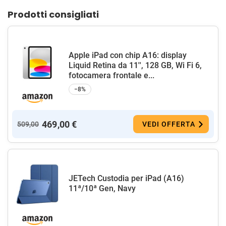
Prodotti consigliati
Apple iPad con chip A16: display
Liquid Retina da 11'', 128 GB, Wi Fi 6,
fotocamera frontale e...
−8%
469,00 €
509,00
VEDI OFFERTA
JETech Custodia per iPad (A16)
11ª/10ª Gen, Navy