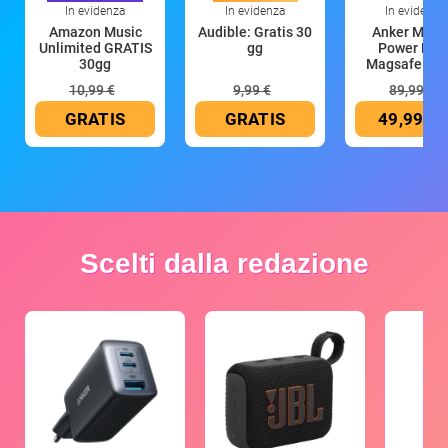
In evidenza
In evidenza
In evidenza
Amazon Music
Audible: Gratis 30
Anker Mag
Unlimited GRATIS
gg
Power Ban
30gg
Magsafe 10
mAh
10,99 €
9,99 €
89,99 €
GRATIS
GRATIS
49,99 €
Scelti dalla redazione