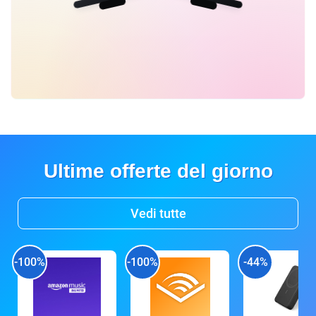
Ultime offerte del giorno
Vedi tutte
-100%
-100%
-44%