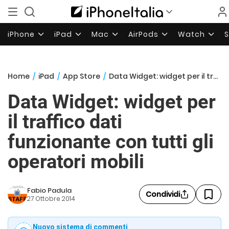
iPhone
iPad
Mac
AirPods
Watch
Home
/
iPad
/
App Store
/
Data Widget: widget per il traffico dati funzionante con tutti gli operatori mobili
Data Widget: widget per
il traffico dati
funzionante con tutti gli
operatori mobili
Fabio Padula
Condividi
27 Ottobre 2014
Nuovo sistema di commenti