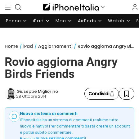
iPhone
iPad
Mac
AirPods
Watch
Home
/
iPad
/
Aggiornamenti
/
Rovio aggiorna Angry Birds Friends
Rovio aggiorna Angry
Birds Friends
Giuseppe Migliorino
Condividi
28 Ottobre 2014
Nuovo sistema di commenti
iPhoneItalia ha un sistema di commenti realtime tutto
nuovo e nativo! Per commentare ti basta creare un account
e potrai subito commentare.
Prova la
nuova sezione commenti
!