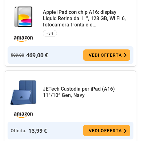
Apple iPad con chip A16: display
Liquid Retina da 11'', 128 GB, Wi Fi 6,
fotocamera frontale e...
−8%
469,00 €
509,00
VEDI OFFERTA
JETech Custodia per iPad (A16)
11ª/10ª Gen, Navy
13,99 €
Offerta:
VEDI OFFERTA