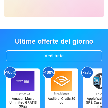
Ultime offerte del giorno
Vedi tutte
-100%
-100%
-23%
In evidenza
In evidenza
In evidenza
Amazon Music
Audible: Gratis 30
Apple Watch 
Unlimited GRATIS
gg
GPS, Cassa 4
30gg
in all