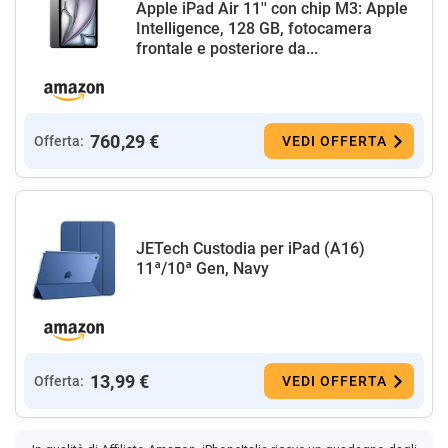
Apple iPad Air 11'' con chip M3: Apple
Intelligence, 128 GB, fotocamera
frontale e posteriore da...
760,29 €
Offerta:
VEDI OFFERTA
JETech Custodia per iPad (A16)
11ª/10ª Gen, Navy
13,99 €
Offerta:
VEDI OFFERTA