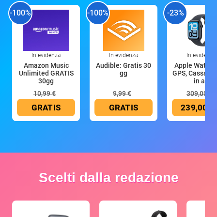
-100%
-100%
-23%
In evidenza
In evidenza
In evidenza
Amazon Music
Audible: Gratis 30
Apple Watch 
Unlimited GRATIS
gg
GPS, Cassa 4
30gg
in all
10,99 €
9,99 €
309,00 €
GRATIS
GRATIS
239,00 €
Scelti dalla redazione