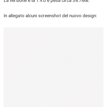
La versione è la 1.9.0 e pesa circa 34.7MB.
In allegato alcuni screenshot del nuovo design: