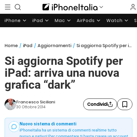
iPhone
iPad
Mac
AirPods
Watch
Home
/
iPad
/
Aggiornamenti
/
Si aggiorna Spotify per iPad: arriva una nuova grafica “dark”
Si aggiorna Spotify per
iPad: arriva una nuova
grafica “dark”
Francesco Siciliani
Condividi
30 Ottobre 2014
Nuovo sistema di commenti
iPhoneItalia ha un sistema di commenti realtime tutto
nuovo e nativo! Per commentare ti basta creare un account