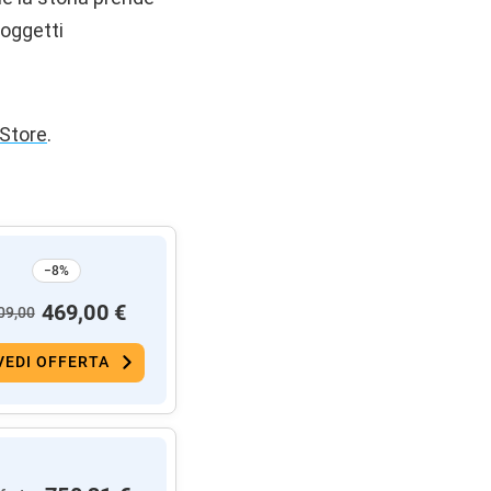
 oggetti
Store
.
−8%
469,00 €
09,00
VEDI OFFERTA