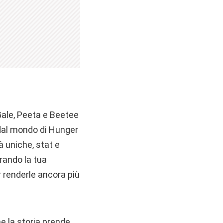
 Gale, Peeta e Beetee
 dal mondo di Hunger
 uniche, stat e
rando la tua
r renderle ancora più
he la storia prende