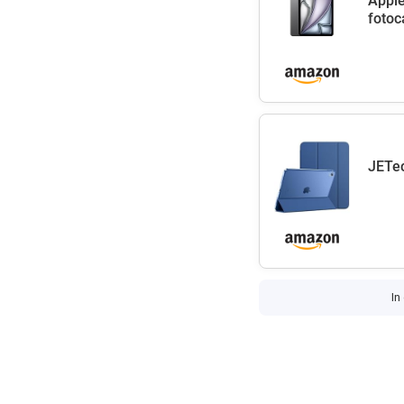
Apple
fotoc
JETec
In