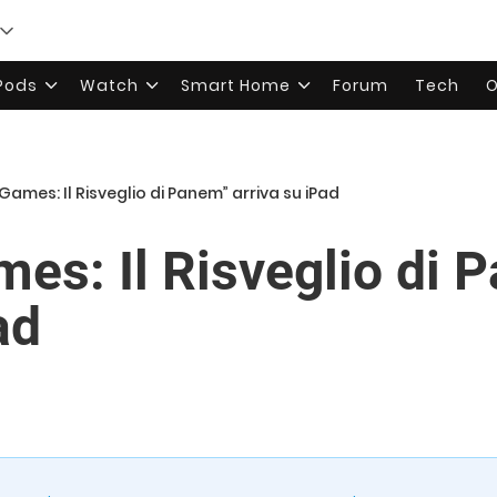
rPods
Watch
Smart Home
Forum
Tech
O
Games: Il Risveglio di Panem” arriva su iPad
es: Il Risveglio di 
ad