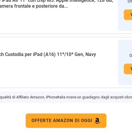
 iPad Air 11'' con chip M3: Apple Intelligence, 128 GB,
Of
amera frontale e posteriore da...
h Custodia per iPad (A16) 11ª/10ª Gen, Navy
O
 qualità di Affiliato Amazon, iPhoneItalia riceve un guadagno dagli acquisti idon
OFFERTE AMAZON DI OGGI