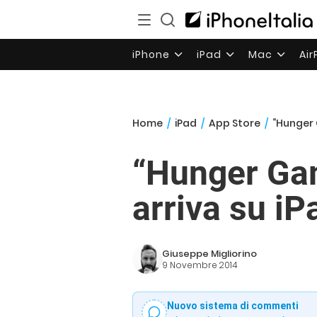
iPhone
iPad
Mac
Ai
Home
/
iPad
/
App Store
/
“Hunger 
“Hunger Gam
arriva su iP
Giuseppe Migliorino
9 Novembre 2014
Nuovo sistema di commenti