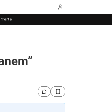
fferte
Panem”