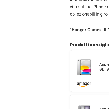
vita sul tuo iPhone o
collezionabili in gi
“
Hunger Games: Il 
Prodotti consigli
Apple
GB, W