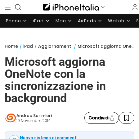
iPhone
iPad
Mac
AirPods
Watch
Home
/
iPad
/
Aggiornamenti
/
Microsoft aggiorna OneNote con la sincronizzazione in background
Microsoft aggiorna
OneNote con la
sincronizzazione in
background
Andrea Scrimieri
Condividi
19 Novembre 2014
Nuovo sistema di commenti