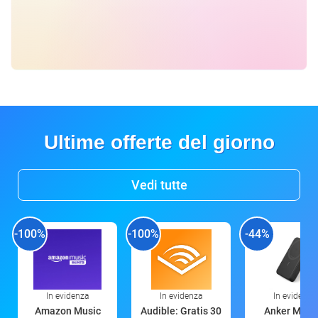
Ultime offerte del giorno
Vedi tutte
-100%
-100%
-44%
In evidenza
In evidenza
In evidenza
Amazon Music
Audible: Gratis 30
Anker Mag