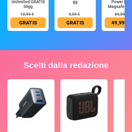
Unlimited GRATIS
gg
Power Ban
30gg
Magsafe 10
mAh
10,99 €
9,99 €
89,99 €
GRATIS
GRATIS
49,99 €
Scelti dalla redazione