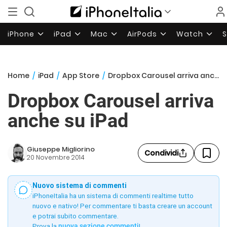
iPhone
iPad
Mac
AirPods
Watch
Home
/
iPad
/
App Store
/
Dropbox Carousel arriva anche su iPad
Dropbox Carousel arriva
anche su iPad
Giuseppe Migliorino
Condividi
20 Novembre 2014
Nuovo sistema di commenti
iPhoneItalia ha un sistema di commenti realtime tutto
nuovo e nativo! Per commentare ti basta creare un account
e potrai subito commentare.
Prova la
nuova sezione commenti
!