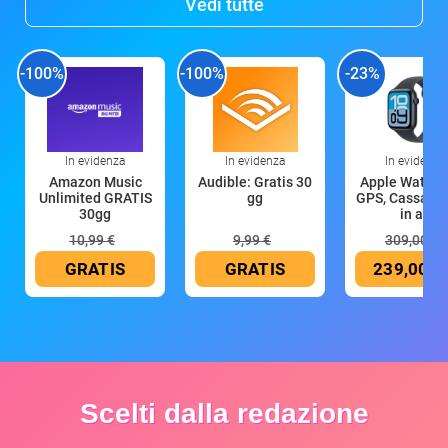
Vedi tutte
-100%
-100%
-23%
In evidenza
In evidenza
In evidenza
Amazon Music
Audible: Gratis 30
Apple Watch 
Unlimited GRATIS
gg
GPS, Cassa 4
30gg
in all
10,99 €
9,99 €
309,00 €
GRATIS
GRATIS
239,00 €
Scelti dalla redazione