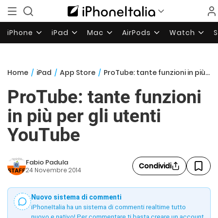
iPhone
iPad
Mac
AirPods
Watch
Home
/
iPad
/
App Store
/
ProTube: tante funzioni in più per gli utenti YouTube
ProTube: tante funzioni
in più per gli utenti
YouTube
Fabio Padula
Condividi
24 Novembre 2014
Nuovo sistema di commenti
iPhoneItalia ha un sistema di commenti realtime tutto
nuovo e nativo! Per commentare ti basta creare un account