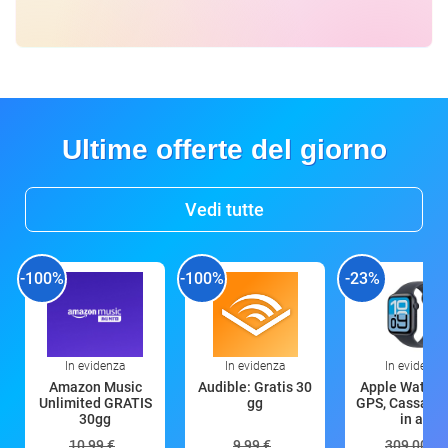
Ultime offerte del giorno
Vedi tutte
-100%
-100%
-23%
In evidenza
In evidenza
In evidenza
Amazon Music
Audible: Gratis 30
Apple Watch 
Unlimited GRATIS
gg
GPS, Cassa 4
30gg
in all
10,99 €
9,99 €
309,00 €