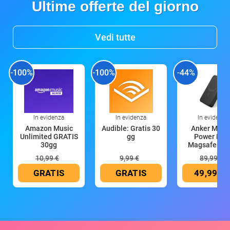
Ultime offerte del giorno
Vedi tutte
-100%
-100%
-44%
In evidenza
In evidenza
In evidenza
Amazon Music
Audible: Gratis 30
Anker Mag
Unlimited GRATIS
gg
Power Ban
30gg
Magsafe 10
mAh
10,99 €
9,99 €
89,99 €
GRATIS
GRATIS
49,99 €