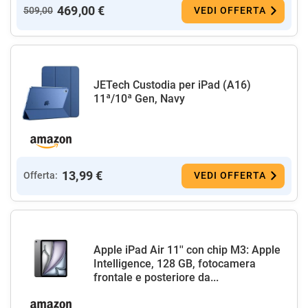
469,00 €
509,00
VEDI OFFERTA
JETech Custodia per iPad (A16)
11ª/10ª Gen, Navy
13,99 €
Offerta:
VEDI OFFERTA
Apple iPad Air 11'' con chip M3: Apple
Intelligence, 128 GB, fotocamera
frontale e posteriore da...