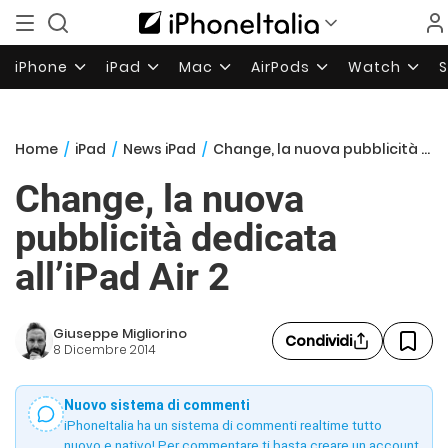
iPhone
iPad
Mac
AirPods
Watch
Home
/
iPad
/
News iPad
/
Change, la nuova pubblicità dedicata all’iPad Air 2
Change, la nuova
pubblicità dedicata
all’iPad Air 2
Giuseppe Migliorino
Condividi
8 Dicembre 2014
Nuovo sistema di commenti
iPhoneItalia ha un sistema di commenti realtime tutto
nuovo e nativo! Per commentare ti basta creare un account