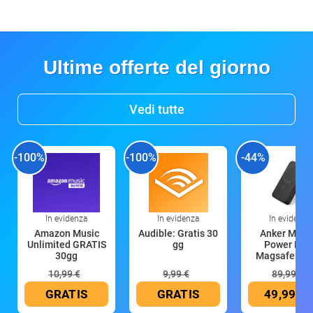
Ultime offerte del giorno
Vedi tutte
-100%
-100%
-44%
In evidenza
In evidenza
In evidenza
Amazon Music
Audible: Gratis 30
Anker Mag
Unlimited GRATIS
gg
Power Ban
30gg
Magsafe 10
mAh
10,99 €
9,99 €
89,99 €
GRATIS
GRATIS
49,99 €