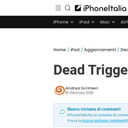
iPhone
iPad
Mac
Ai
Home
/
iPad
/
Aggiornamenti
/
Dea
Dead Trigge
Andrea Scrimieri
16 Gennaio 2015
Nuovo sistema di commenti
iPhoneItalia ha un sistema di comm
Prova la
nuova sezione commenti