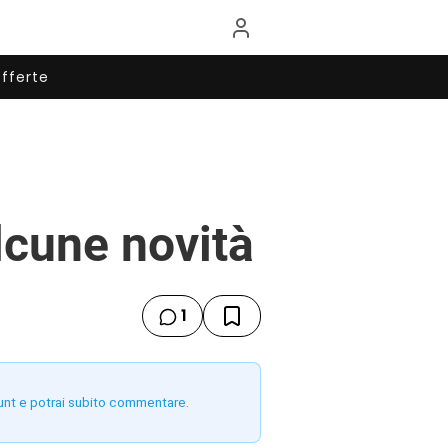
fferte
lcune novità
1
unt e potrai subito commentare.