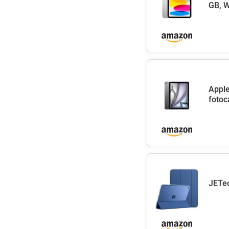
GB, W
Apple
fotoc
JETec