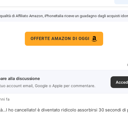
 qualità di Affiliato Amazon, iPhoneItalia riceve un guadagno dagli acquisti idon
OFFERTE AMAZON DI OGGI
are alla discussione
Acced
 tuo account email, Google o Apple per commentare.
nni fa
à...l ho cancellato! è diventato ridicolo assorbirsi 30 secondi di 