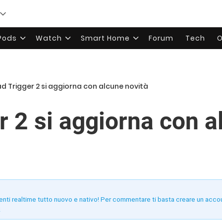
rPods
Watch
Smart Home
Forum
Tech
O
d Trigger 2 si aggiorna con alcune novità
r 2 si aggiorna con a
enti realtime tutto nuovo e nativo! Per commentare ti basta creare un acco
!