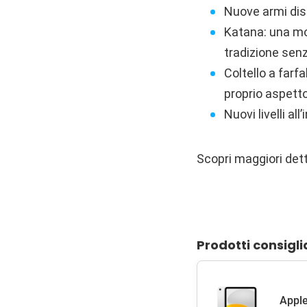
Nuove armi disp
Katana: una mo
tradizione sen
Coltello a farfa
proprio aspetto
Nuovi livelli al
Scopri maggiori dett
Prodotti consigli
Apple