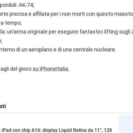
onibili: AK-74;
rte precisa e affilata per i non morti con questo maest
za tempo;
lla: un’arma originale per eseguire fantastici lifting sugli 
;
l’interno di un aeroplano e di una centrale nucleare.
agli del gioco
su iPhoneItalia.
ati
 iPad con chip A16: display Liquid Retina da 11'', 128