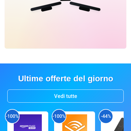
Ultime offerte del giorno
Vedi tutte
-100%
-100%
-44%