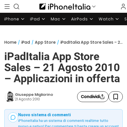
iPhone
iPad
Mac
AirPods
Watch
Home
/
iPad
/
App Store
/
iPadItalia App Store Sales – 21 Agosto 2010 – Applicazioni in offerta
iPadItalia App Store
Sales – 21 Agosto 2010
– Applicazioni in offerta
Giuseppe Migliorino
Condividi
21 Agosto 2010
Nuovo sistema di commenti
iPhoneItalia ha un sistema di commenti realtime tutto
nuovo e nativo! Per commentare ti basta creare un account