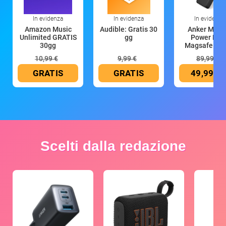
In evidenza
In evidenza
In evidenza
Amazon Music
Audible: Gratis 30
Anker Mag
Unlimited GRATIS
gg
Power Ban
30gg
Magsafe 10
mAh
10,99 €
9,99 €
89,99 €
GRATIS
GRATIS
49,99 €
Scelti dalla redazione