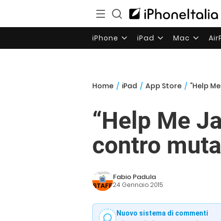
iPhone
iPad
Mac
Ai
Home
/
iPad
/
App Store
/
“Help Me
“Help Me Ja
contro mutan
Fabio Padula
24 Gennaio 2015
Nuovo sistema di commenti