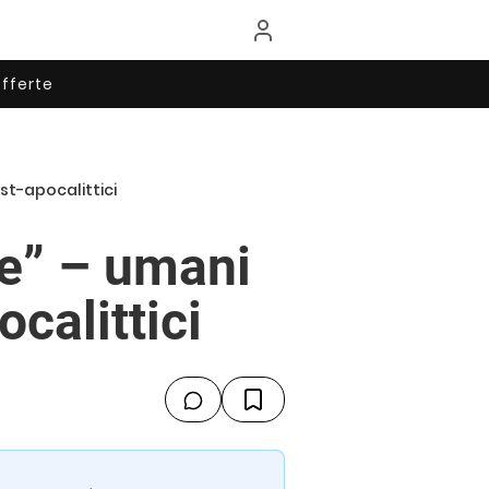
fferte
st-apocalittici
e” – umani
calittici