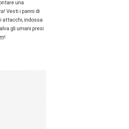
rontare una
! Vesti i panni di
i attacchi, indossa
alva gli umani presi
om
!