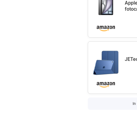
Apple
fotoc
JETec
In