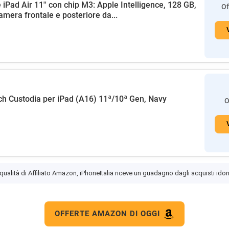
 iPad Air 11'' con chip M3: Apple Intelligence, 128 GB,
Of
amera frontale e posteriore da...
h Custodia per iPad (A16) 11ª/10ª Gen, Navy
O
 qualità di Affiliato Amazon, iPhoneItalia riceve un guadagno dagli acquisti idon
OFFERTE AMAZON DI OGGI