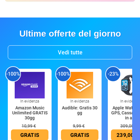
Ultime offerte del giorno
Vedi tutte
-100%
-100%
-23%
In evidenza
In evidenza
In evidenza
Amazon Music
Audible: Gratis 30
Apple Watch 
Unlimited GRATIS
gg
GPS, Cassa 4
30gg
in all
10,99 €
9,99 €
309,00 €
GRATIS
GRATIS
239,00 €