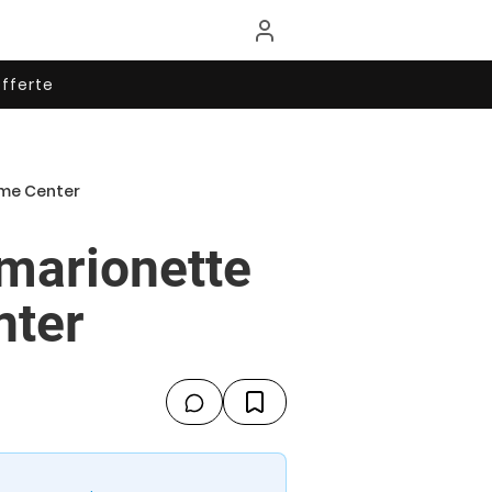
fferte
ame Center
 marionette
nter