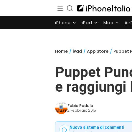
iPhone
iPad
Mac
Ai
Home
/
iPad
/
App Store
/
Puppet P
Puppet Punc
e raggiungi
Fabio Padula
2 Febbraio 2015
Nuovo sistema di commenti