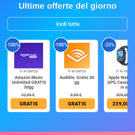
Ultime offerte del giorno
Vedi tutte
-100%
-100%
-23%
In evidenza
In evidenza
In evidenza
Amazon Music
Audible: Gratis 30
Apple Watch 
Unlimited GRATIS
gg
GPS, Cassa 4
30gg
in all
10,99 €
9,99 €
309,00 €
GRATIS
GRATIS
239,00 €