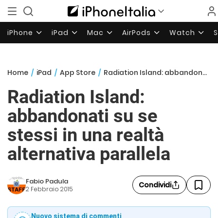
iPhone
iPad
Mac
AirPods
Watch
Home
/
iPad
/
App Store
/
Radiation Island: abbandonati su se stessi in una realtà alternativa parallela
Radiation Island:
abbandonati su se
stessi in una realtà
alternativa parallela
Fabio Padula
Condividi
2 Febbraio 2015
Nuovo sistema di commenti