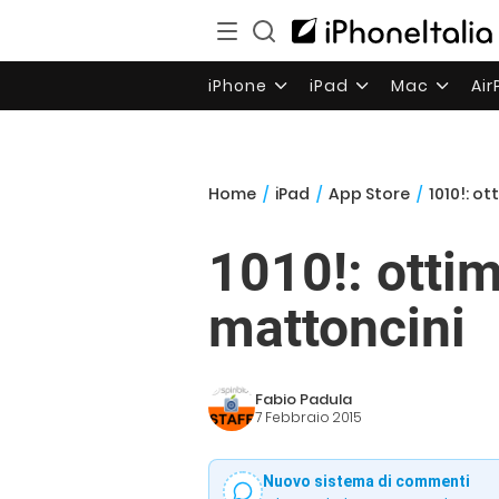
iPhone
iPad
Mac
Ai
Home
/
iPad
/
App Store
/
1010!: o
1010!: otti
mattoncini
Fabio Padula
7 Febbraio 2015
Nuovo sistema di commenti