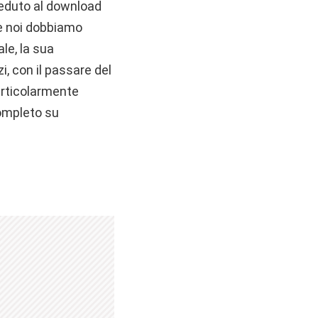
veduto al download
he noi dobbiamo
le, la sua
i, con il passare del
articolarmente
completo su