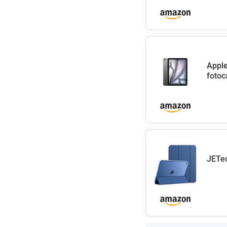
Apple
fotoc
JETec