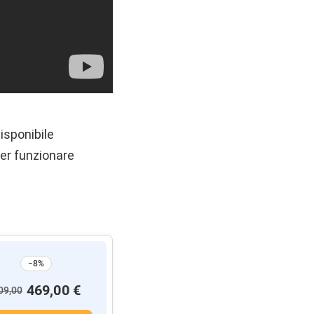
isponibile
ter funzionare
−8%
469,00 €
09,00