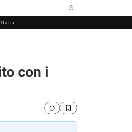
fferte
to con i