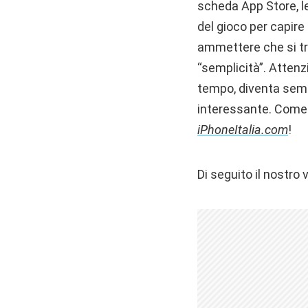
scheda App Store, l
del gioco per capir
ammettere che si tr
“semplicità”. Attenz
tempo, diventa semp
interessante. Come d
iPhoneItalia.com
!
Di seguito il nostr