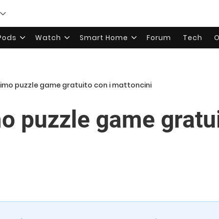
rPods
Watch
Smart Home
Forum
Tech
O
ttimo puzzle game gratuito con i mattoncini
mo puzzle game gratui