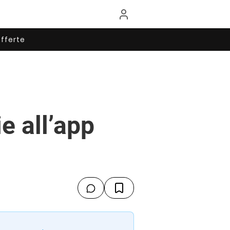
fferte
ie all’app