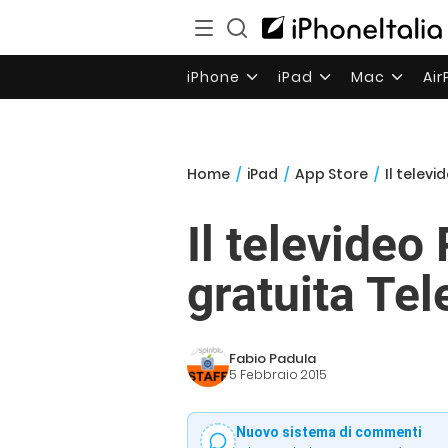
iPhone
iPad
Mac
Ai
Home
/
iPad
/
App Store
/
Il televi
Il televideo
gratuita Te
Fabio Padula
5 Febbraio 2015
Nuovo sistema di commenti