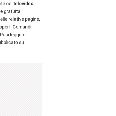
ate nel
televideo
ne gratuita
lle relative pagine,
o sport. Comandi
 Puoi leggere
pubblicato su