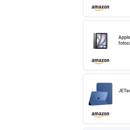
Apple
fotoc
JETec