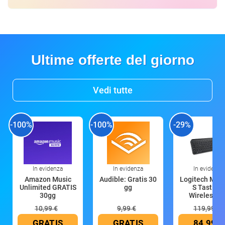
Ultime offerte del giorno
Vedi tutte
-100%
-100%
-29%
In evidenza
In evidenza
In evidenza
Amazon Music
Audible: Gratis 30
Logitech MX 
Unlimited GRATIS
gg
S Tastiera
30gg
Wireless (G
10,99 €
9,99 €
119,99 €
GRATIS
GRATIS
84,99 €