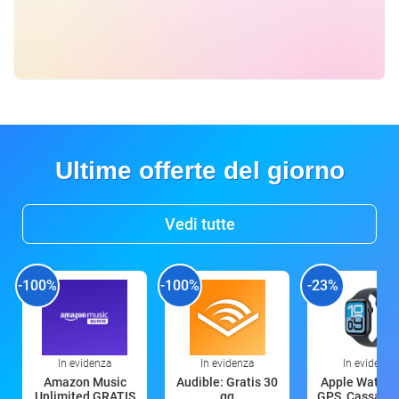
Ultime offerte del giorno
Vedi tutte
-100%
-100%
-23%
In evidenza
In evidenza
In evidenza
Amazon Music
Audible: Gratis 30
Apple Watch 
Unlimited GRATIS
gg
GPS, Cassa 4