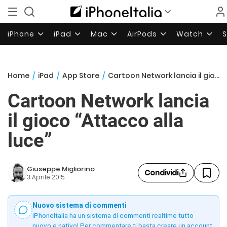
iPhone
iPad
Mac
AirPods
Watch
Home
/
iPad
/
App Store
/
Cartoon Network lancia il gioco “Attacco alla luce”
Cartoon Network lancia
il gioco “Attacco alla
luce”
Giuseppe Migliorino
Condividi
3 Aprile 2015
Nuovo sistema di commenti
iPhoneItalia ha un sistema di commenti realtime tutto
nuovo e nativo! Per commentare ti basta creare un account