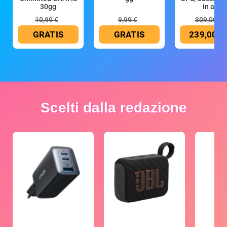
30gg
in all
10,99 €
9,99 €
309,00 €
GRATIS
GRATIS
239,00 €
Scelti dalla redazione