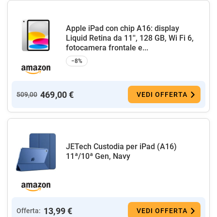
Apple iPad con chip A16: display
Liquid Retina da 11'', 128 GB, Wi Fi 6,
fotocamera frontale e...
−8%
469,00 €
509,00
VEDI OFFERTA
JETech Custodia per iPad (A16)
11ª/10ª Gen, Navy
13,99 €
Offerta:
VEDI OFFERTA