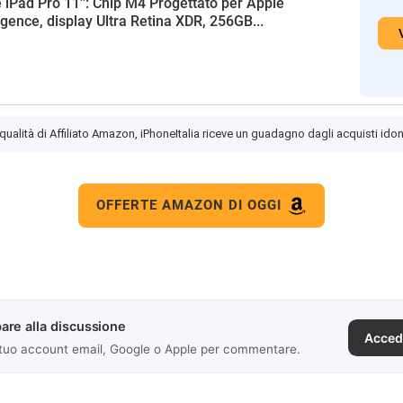
 iPad Pro 11'': Chip M4 Progettato per Apple
ligence, display Ultra Retina XDR, 256GB...
 qualità di Affiliato Amazon, iPhoneItalia riceve un guadagno dagli acquisti idon
OFFERTE AMAZON DI OGGI
are alla discussione
Acced
 tuo account email, Google o Apple per commentare.