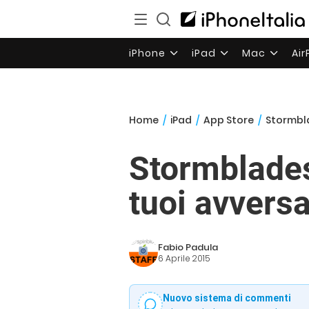
iPhone
iPad
Mac
Ai
Home
/
iPad
/
App Store
/
Stormbla
Stormblades
tuoi avversa
Fabio Padula
6 Aprile 2015
Nuovo sistema di commenti