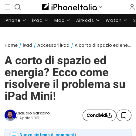
iPhone
iPad
Mac
AirPods
Watch
Home
/
iPad
/
Accessori iPad
/
A corto di spazio ed energia? Ecco come risolvere il problema su iPad Mini!
A corto di spazio ed
energia? Ecco come
risolvere il problema su
iPad Mini!
Claudio Sardaro
Condividi
9 Aprile 2015
Nuovo sistema di commenti