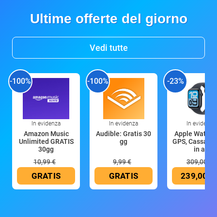
Ultime offerte del giorno
Vedi tutte
-100%
-100%
-23%
In evidenza
In evidenza
In evidenza
Amazon Music
Audible: Gratis 30
Apple Watch 
Unlimited GRATIS
gg
GPS, Cassa 4
30gg
in all
10,99 €
9,99 €
309,00 €
GRATIS
GRATIS
239,00 €