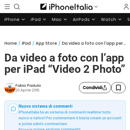
iPhone
iPad
Mac
AirPods
Watch
Home
/
iPad
/
App Store
/
Da video a foto con l’app per iPad “Video 2 Photo”
Da video a foto con l’app
per iPad “Video 2 Photo”
Fabio Padula
Condividi
20 Aprile 2015
Nuovo sistema di commenti
iPhoneItalia ha un sistema di commenti realtime tutto
nuovo e nativo! Per commentare ti basta creare un account
e potrai subito commentare.
Prova la
nuova sezione commenti
!