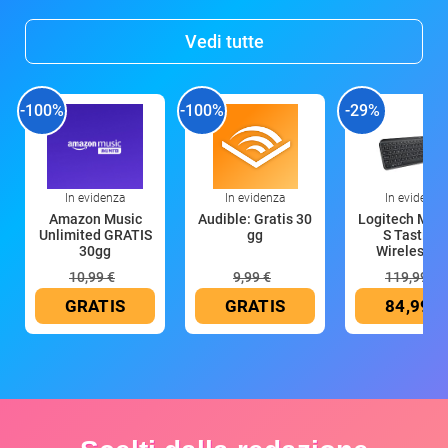
Vedi tutte
-100%
-100%
-29%
In evidenza
In evidenza
In evidenza
Amazon Music
Audible: Gratis 30
Logitech MX 
Unlimited GRATIS
gg
S Tastiera
30gg
Wireless (G
10,99 €
9,99 €
119,99 €
GRATIS
GRATIS
84,99 €