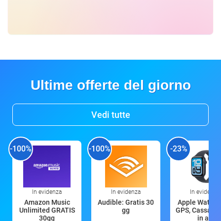
Ultime offerte del giorno
Vedi tutte
-100%
-100%
-23%
In evidenza
In evidenza
In evidenza
Amazon Music
Audible: Gratis 30
Apple Watch 
Unlimited GRATIS
gg
GPS, Cassa 4
30gg
in all