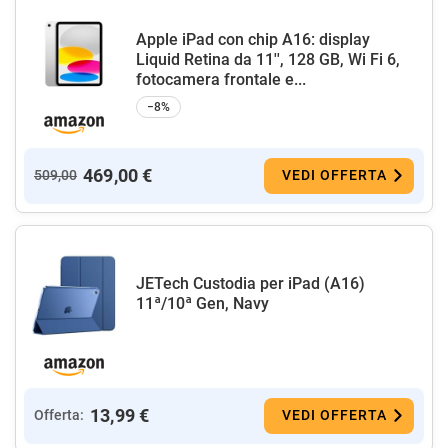
Apple iPad con chip A16: display
Liquid Retina da 11'', 128 GB, Wi Fi 6,
fotocamera frontale e...
−8%
469,00 €
509,00
VEDI OFFERTA
JETech Custodia per iPad (A16)
11ª/10ª Gen, Navy
13,99 €
Offerta:
VEDI OFFERTA