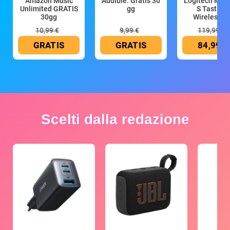
Amazon Music
Audible: Gratis 30
Logitech MX 
Unlimited GRATIS
gg
S Tastiera
30gg
Wireless (G
10,99 €
9,99 €
119,99 €
GRATIS
GRATIS
84,99 €
Scelti dalla redazione