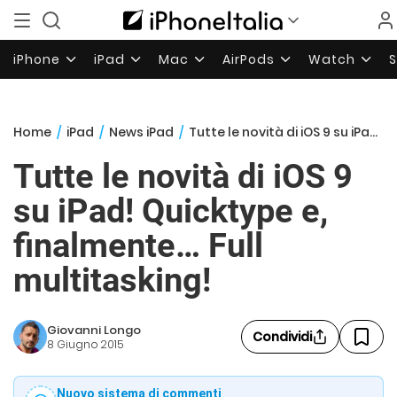
iPhone
iPad
Mac
AirPods
Watch
Home
/
iPad
/
News iPad
/
Tutte le novità di iOS 9 su iPad! Quicktype e, finalmente… Full multitasking!
Tutte le novità di iOS 9
su iPad! Quicktype e,
finalmente… Full
multitasking!
Giovanni Longo
Condividi
8 Giugno 2015
Nuovo sistema di commenti