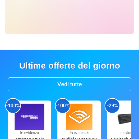
Ultime offerte del giorno
Vedi tutte
-100%
-100%
-29%
In evidenza
In evidenza
In evidenza